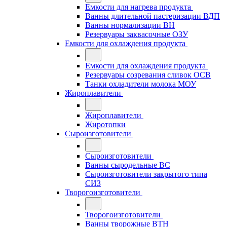
Емкости для нагрева продукта
Ванны длительной пастеризации ВДП
Ванны нормализации ВН
Резервуары заквасочные ОЗУ
Емкости для охлаждения продукта
Емкости для охлаждения продукта
Резервуары созревания сливок ОСВ
Танки охладители молока МОУ
Жироплавители
Жироплавители
Жиротопки
Сыроизготовители
Сыроизготовители
Ванны сыродельные ВС
Сыроизготовители закрытого типа
СИЗ
Творогоизготовители
Творогоизготовители
Ванны творожные ВТН