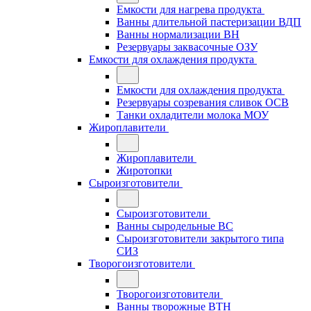
Емкости для нагрева продукта
Ванны длительной пастеризации ВДП
Ванны нормализации ВН
Резервуары заквасочные ОЗУ
Емкости для охлаждения продукта
Емкости для охлаждения продукта
Резервуары созревания сливок ОСВ
Танки охладители молока МОУ
Жироплавители
Жироплавители
Жиротопки
Сыроизготовители
Сыроизготовители
Ванны сыродельные ВС
Сыроизготовители закрытого типа
СИЗ
Творогоизготовители
Творогоизготовители
Ванны творожные ВТН