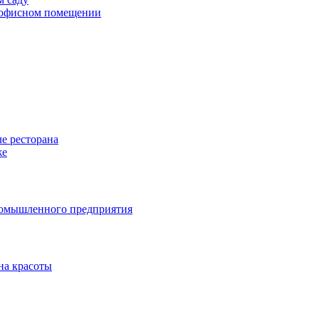
в офисном помещении
е ресторана
же
ромышленного предприятия
на красоты