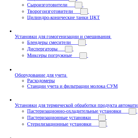
Сыроизготовители
Творогоизготовители
Цилиндро-конические танки ЦКТ
Установки для гомогенизации и смешивания
Блендеры смесители
Диспергаторы
Миксеры погружные
Оборудование для учета
Расходомеры
Станции учета и фильтрации молока СУМ
Установки для термической обработки продукта автомат
Пастеризационно-охладительные установки
Пастеризационные установки
Стерилизационные установки