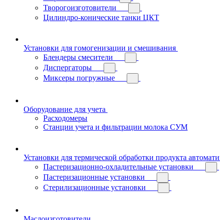
Творогоизготовители
Цилиндро-конические танки ЦКТ
Установки для гомогенизации и смешивания
Блендеры смесители
Диспергаторы
Миксеры погружные
Оборудование для учета
Расходомеры
Станции учета и фильтрации молока СУМ
Установки для термической обработки продукта автомат
Пастеризационно-охладительные установки
Пастеризационные установки
Стерилизационные установки
Маслоизготовители