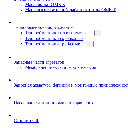
Маслобойки ОМБ-Б
Маслоизготовители барабанного типа ОМБ-Т
Теплообменное оборудование
Теплообменники пластинчатые
Теплообменники скребковые
Теплообменники трубчатые
Запасные части агрегатов
Мембраны пневматических насосов
Запорная арматура, фитинги и монтажные принадлежнос
Насосные станции повышения давления
Станции CIP