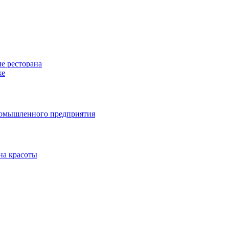
е ресторана
же
ромышленного предприятия
на красоты