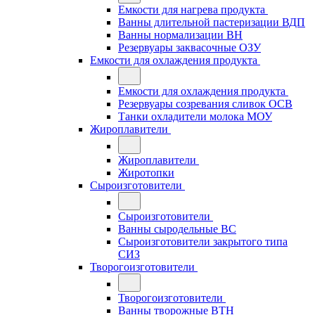
Емкости для нагрева продукта
Ванны длительной пастеризации ВДП
Ванны нормализации ВН
Резервуары заквасочные ОЗУ
Емкости для охлаждения продукта
Емкости для охлаждения продукта
Резервуары созревания сливок ОСВ
Танки охладители молока МОУ
Жироплавители
Жироплавители
Жиротопки
Сыроизготовители
Сыроизготовители
Ванны сыродельные ВС
Сыроизготовители закрытого типа
СИЗ
Творогоизготовители
Творогоизготовители
Ванны творожные ВТН