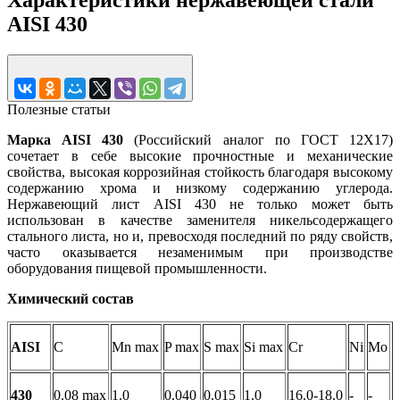
AISI 430
Полезные статьи
Марка AISI 430
(Российский аналог по ГОСТ 12Х17)
сочетает в себе высокие прочностные и механические
свойства, высокая коррозийная стойкость благодаря высокому
содержанию хрома и низкому содержанию углерода.
Нержавеющий лист AISI 430 не только может быть
использован в качестве заменителя никельсодержащего
стального листа, но и, превосходя последний по ряду свойств,
часто оказывается незаменимым при производстве
оборудования пищевой промышленности.
Химический состав
AISI
C
Mn max
P max
S max
Si max
Cr
Ni
Mo
430
0.08 max
1.0
0.040
0.015
1.0
16.0-18.0
-
-