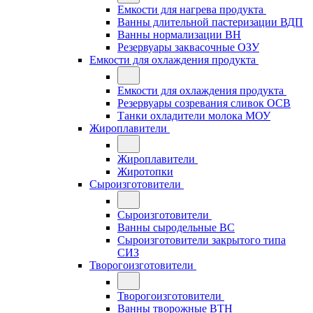
Емкости для нагрева продукта
Ванны длительной пастеризации ВДП
Ванны нормализации ВН
Резервуары заквасочные ОЗУ
Емкости для охлаждения продукта
Емкости для охлаждения продукта
Резервуары созревания сливок ОСВ
Танки охладители молока МОУ
Жироплавители
Жироплавители
Жиротопки
Сыроизготовители
Сыроизготовители
Ванны сыродельные ВС
Сыроизготовители закрытого типа
СИЗ
Творогоизготовители
Творогоизготовители
Ванны творожные ВТН