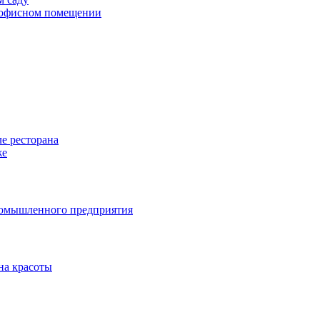
в офисном помещении
е ресторана
же
ромышленного предприятия
на красоты