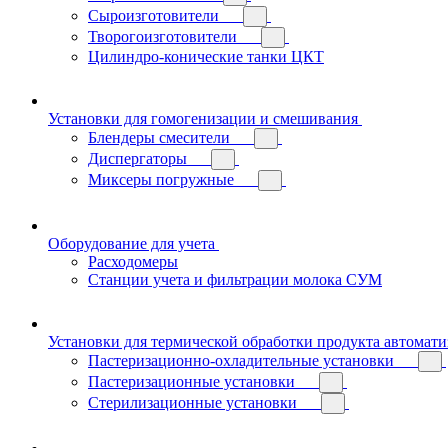
Сыроизготовители
Творогоизготовители
Цилиндро-конические танки ЦКТ
Установки для гомогенизации и смешивания
Блендеры смесители
Диспергаторы
Миксеры погружные
Оборудование для учета
Расходомеры
Станции учета и фильтрации молока СУМ
Установки для термической обработки продукта автомат
Пастеризационно-охладительные установки
Пастеризационные установки
Стерилизационные установки