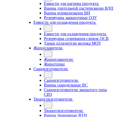
Емкости для нагрева продукта
Ванны длительной пастеризации ВДП
Ванны нормализации ВН
Резервуары заквасочные ОЗУ
Емкости для охлаждения продукта
Емкости для охлаждения продукта
Резервуары созревания сливок ОСВ
Танки охладители молока МОУ
Жироплавители
Жироплавители
Жиротопки
Сыроизготовители
Сыроизготовители
Ванны сыродельные ВС
Сыроизготовители закрытого типа
СИЗ
Творогоизготовители
Творогоизготовители
Ванны творожные ВТН