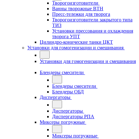
Творогоизготовители
Ванны творожные ВТН
Пресс-тележки для творога
Творогоизготовители закрытого типа
ТИЗ
Установки прессования и охлаждения
творога УПТ
Цилиндро-конические танки ЦКТ
Установки для гомогенизации и смешивания
Установки для гомогенизации и смешивания
Блендеры смесители
Блендеры смесители
Блендеры ОБД
Диспергаторы
Диспергаторы
Диспергаторы РПА
Миксеры погружные
Миксеры погружные