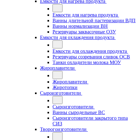
Емкости для нагрева продукта
Емкости для нагрева продукта
Ванны длительной пастеризации ВДП
Ванны нормализации ВН
Резервуары заквасочные ОЗУ
Емкости для охлаждения продукта
Емкости для охлаждения продукта
Резервуары созревания сливок ОСВ
Танки охладители молока МОУ
Жироплавители
Жироплавители
Жиротопки
Сыроизготовители
Сыроизготовители
Ванны сыродельные ВС
Сыроизготовители закрытого типа
СИЗ
Творогоизготовители