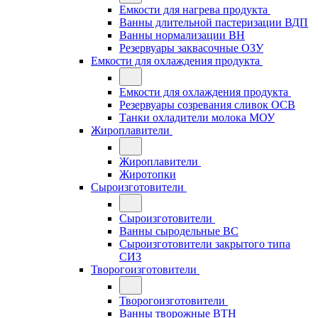
Емкости для нагрева продукта
Ванны длительной пастеризации ВДП
Ванны нормализации ВН
Резервуары заквасочные ОЗУ
Емкости для охлаждения продукта
Емкости для охлаждения продукта
Резервуары созревания сливок ОСВ
Танки охладители молока МОУ
Жироплавители
Жироплавители
Жиротопки
Сыроизготовители
Сыроизготовители
Ванны сыродельные ВС
Сыроизготовители закрытого типа
СИЗ
Творогоизготовители
Творогоизготовители
Ванны творожные ВТН