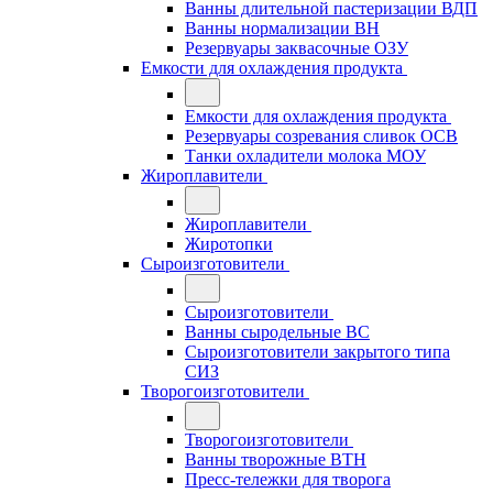
Ванны длительной пастеризации ВДП
Ванны нормализации ВН
Резервуары заквасочные ОЗУ
Емкости для охлаждения продукта
Емкости для охлаждения продукта
Резервуары созревания сливок ОСВ
Танки охладители молока МОУ
Жироплавители
Жироплавители
Жиротопки
Сыроизготовители
Сыроизготовители
Ванны сыродельные ВС
Сыроизготовители закрытого типа
СИЗ
Творогоизготовители
Творогоизготовители
Ванны творожные ВТН
Пресс-тележки для творога