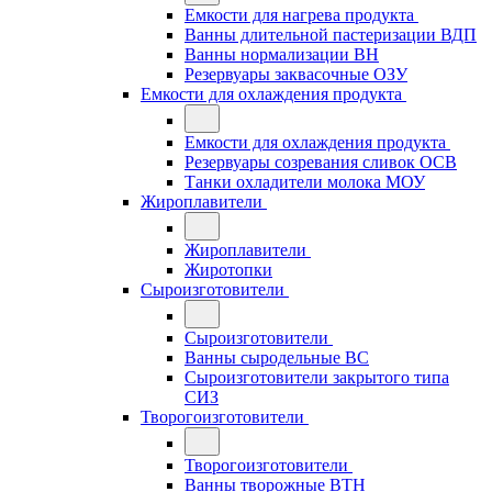
Емкости для нагрева продукта
Ванны длительной пастеризации ВДП
Ванны нормализации ВН
Резервуары заквасочные ОЗУ
Емкости для охлаждения продукта
Емкости для охлаждения продукта
Резервуары созревания сливок ОСВ
Танки охладители молока МОУ
Жироплавители
Жироплавители
Жиротопки
Сыроизготовители
Сыроизготовители
Ванны сыродельные ВС
Сыроизготовители закрытого типа
СИЗ
Творогоизготовители
Творогоизготовители
Ванны творожные ВТН