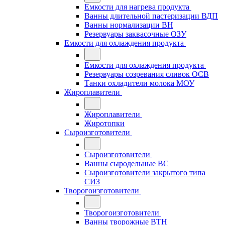
Емкости для нагрева продукта
Ванны длительной пастеризации ВДП
Ванны нормализации ВН
Резервуары заквасочные ОЗУ
Емкости для охлаждения продукта
Емкости для охлаждения продукта
Резервуары созревания сливок ОСВ
Танки охладители молока МОУ
Жироплавители
Жироплавители
Жиротопки
Сыроизготовители
Сыроизготовители
Ванны сыродельные ВС
Сыроизготовители закрытого типа
СИЗ
Творогоизготовители
Творогоизготовители
Ванны творожные ВТН