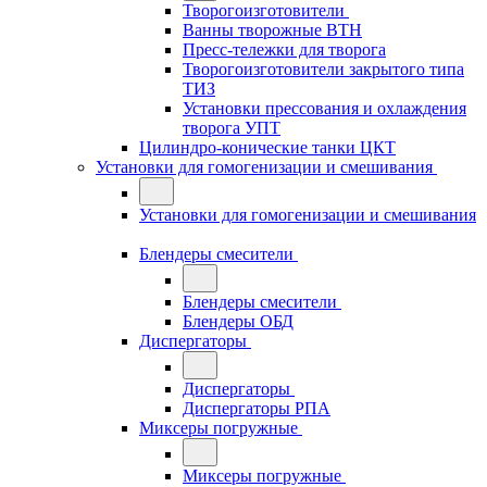
Творогоизготовители
Ванны творожные ВТН
Пресс-тележки для творога
Творогоизготовители закрытого типа
ТИЗ
Установки прессования и охлаждения
творога УПТ
Цилиндро-конические танки ЦКТ
Установки для гомогенизации и смешивания
Установки для гомогенизации и смешивания
Блендеры смесители
Блендеры смесители
Блендеры ОБД
Диспергаторы
Диспергаторы
Диспергаторы РПА
Миксеры погружные
Миксеры погружные