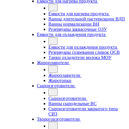
Емкости для нагрева продукта
Емкости для нагрева продукта
Ванны длительной пастеризации ВДП
Ванны нормализации ВН
Резервуары заквасочные ОЗУ
Емкости для охлаждения продукта
Емкости для охлаждения продукта
Резервуары созревания сливок ОСВ
Танки охладители молока МОУ
Жироплавители
Жироплавители
Жиротопки
Сыроизготовители
Сыроизготовители
Ванны сыродельные ВС
Сыроизготовители закрытого типа
СИЗ
Творогоизготовители