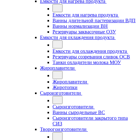
Емкости для нагрева продукта
Емкости для нагрева продукта
Ванны длительной пастеризации ВДП
Ванны нормализации ВН
Резервуары заквасочные ОЗУ
Емкости для охлаждения продукта
Емкости для охлаждения продукта
Резервуары созревания сливок ОСВ
Танки охладители молока МОУ
Жироплавители
Жироплавители
Жиротопки
Сыроизготовители
Сыроизготовители
Ванны сыродельные ВС
Сыроизготовители закрытого типа
СИЗ
Творогоизготовители