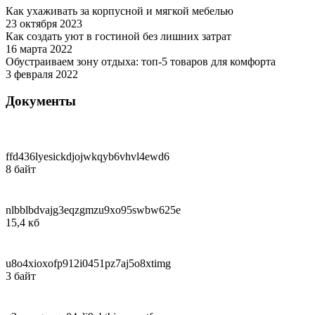
Как ухаживать за корпусной и мягкой мебелью
23 октября 2023
Дом
Как создать уют в гостиной без лишних затрат
16 марта 2022
Дом
Обустраиваем зону отдыха: топ-5 товаров для комфорта
3 февраля 2022
Советы покупателям
Документы
ffd436lyesickdjojwkqyb6vhvl4ewd6
8 байт
nlbblbdvajg3eqzgmzu9xo95swbw625e
15,4 кб
u8o4xioxofp912i0451pz7aj5o8xtimg
3 байт