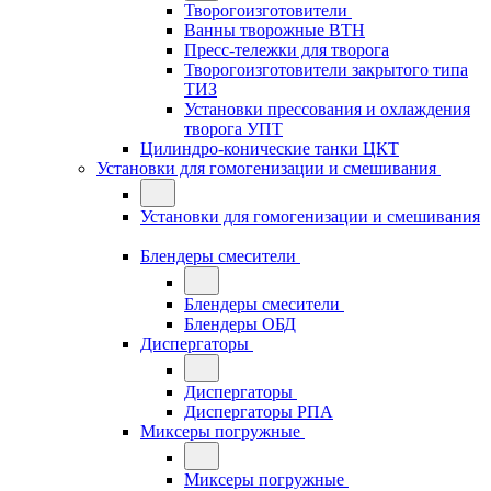
Творогоизготовители
Ванны творожные ВТН
Пресс-тележки для творога
Творогоизготовители закрытого типа
ТИЗ
Установки прессования и охлаждения
творога УПТ
Цилиндро-конические танки ЦКТ
Установки для гомогенизации и смешивания
Установки для гомогенизации и смешивания
Блендеры смесители
Блендеры смесители
Блендеры ОБД
Диспергаторы
Диспергаторы
Диспергаторы РПА
Миксеры погружные
Миксеры погружные